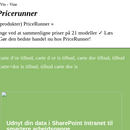
Vin › Vine
Pricerunner
 produkter) PriceRunner »
ge ved at sammenligne priser på 21 modeller ✓ Læs
 Gør den bedste handel nu hos PriceRunner!
rte d’or tilbud, carte d or is tilbud, carte dor tilbud, tilbud
 carte+dor is tilbud, tilbud carte dor is
Udnyt din data i SharePoint Intranet til
smartere arbejdsgange