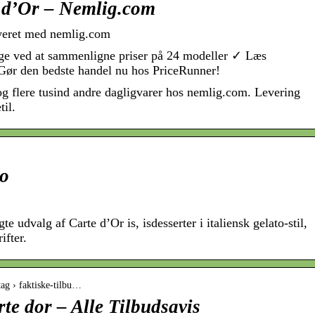
e d’Or – Nemlig.com
everet med nemlig.com
e ved at sammenligne priser på 24 modeller ✓ Læs
 Gør den bedste handel nu hos PriceRunner!
og flere tusind andre dagligvarer hos nemlig.com. Levering
til.
ko
e udvalg af Carte d’Or is, isdesserter i italiensk gelato-stil,
ifter.
-tag › faktiske-tilbu…
rte dor – Alle Tilbudsavis