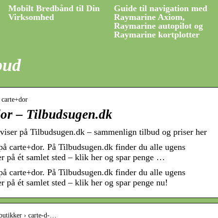
Mobilt Bredbånd til Din
Guide til navigation med
Virksomhed
Raymarine Axiom,
Raymarine autopilot og
Raymarine kortplotter
lbud
› carte+dor
dor – Tilbudsugen.dk
aviser på Tilbudsugen.dk – sammenlign tilbud og priser her
på carte+dor. På Tilbudsugen.dk finder du alle ugens
ser på ét samlet sted – klik her og spar penge …
på carte+dor. På Tilbudsugen.dk finder du alle ugens
er på ét samlet sted – klik her og spar penge nu!
 butikker › carte-d-…