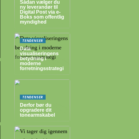
Sådan vælger du
ny leverandør til
Digital Post via e-
Boks som offentlig
myndighed
TENDENSER
Data
visualiseringens
betydning i
moderne
forretningsstrategi
TENDENSER
Derfor bør du
opgradere dit
tonearmskabel