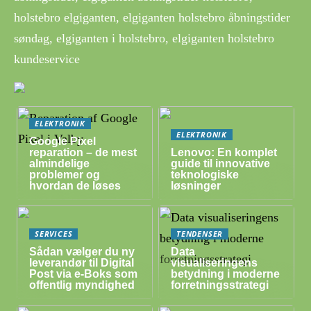
holstebro elgiganten, elgiganten holstebro åbningstider
søndag, elgiganten i holstebro, elgiganten holstebro
kundeservice
ELEKTRONIK
ELEKTRONIK
Google Pixel
reparation – de mest
Lenovo: En komplet
almindelige
guide til innovative
problemer og
teknologiske
hvordan de løses
løsninger
SERVICES
TENDENSER
Sådan vælger du ny
Data
leverandør til Digital
visualiseringens
Post via e-Boks som
betydning i moderne
offentlig myndighed
forretningsstrategi