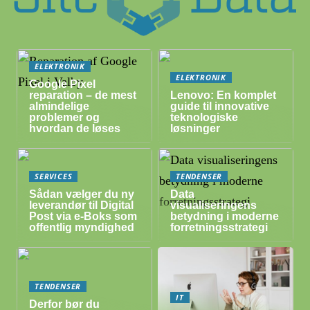
ELEKTRONIK
ELEKTRONIK
Google Pixel
reparation – de mest
Lenovo: En komplet
almindelige
guide til innovative
problemer og
teknologiske
hvordan de løses
løsninger
SERVICES
TENDENSER
Sådan vælger du ny
Data
leverandør til Digital
visualiseringens
Post via e-Boks som
betydning i moderne
offentlig myndighed
forretningsstrategi
TENDENSER
IT
Derfor bør du