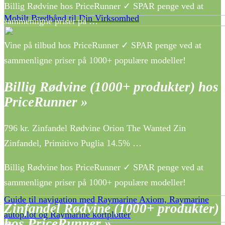
Billig Rødvine hos PriceRunner ✓ SPAR penge ved at
Mobilt Bredbånd til Din Virksomhed
sammenligne priser på …
Vine på tilbud hos PriceRunner ✓ SPAR penge ved at
sammenligne priser på 1000+ populære modeller!
Billig Rødvine (1000+ produkter) hos
PriceRunner »
796 kr. Zinfandel Rødvine Orion The Wanted Zin
Zinfandel, Primitivo Puglia 14.5% …
Billig Rødvine hos PriceRunner ✓ SPAR penge ved at
sammenligne priser på 1000+ populære modeller!
Guide til navigation med Raymarine Axiom, Raymarine
Zinfandel Rødvine (1000+ produkter)
autopilot og Raymarine kortplotter
hos PriceRunner »