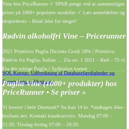
Vine hos PriceRunner ✓ SPAR penge ved at sammenligne
priser på 1000+ populære modeller ✓ Læs anmeldelser og
eksperttests – Betal ikke for meget!
Rødvin alkoholfri Vine – Pricerunner
2021 Primitivo Puglia Diciotto Gradi 18% | Primitivo
Rødvin fra Puglia, Italien … Zin no. 1 2021 – Rød – 75 cl.
Fra det solrige Puglia i Syditalien komm
SQL Kursus: Udforskning af Databasefærdigheder og
Forretningsapplikationer
Puglia Vine (1000+ produkter) hos
PriceRunner • Se priser »
Vi leverer i hele Danmark* fra kun 14 kr. *undtagen ikke-
brofaste øer. Kontakt kundeservice. Mandag 07:00 –
21:30. Tirsdag-fredag 07:00 – 20:30.