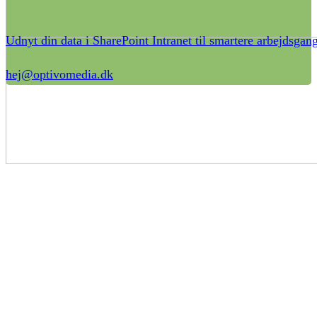
Udnyt din data i SharePoint Intranet til smartere arbejdsgan
hej@optivomedia.dk