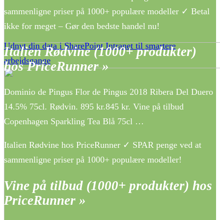
sammenligne priser på 1000+ populære modeller ✓ Betal
ikke for meget – Gør den bedste handel nu!
Udnyt din data i SharePoint Intranet til smartere
Italien Rødvine (1000+ produkter)
arbejdsgange
hos PriceRunner »
Dominio de Pingus Flor de Pingus 2018 Ribera Del Duero
14.5% 75cl. Rødvin. 895 kr.845 kr. Vine på tilbud
Copenhagen Sparkling Tea Blå 75cl …
Italien Rødvine hos PriceRunner ✓ SPAR penge ved at
sammenligne priser på 1000+ populære modeller!
Vine på tilbud (1000+ produkter) hos
PriceRunner »