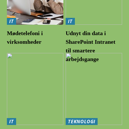
IT
IT
Mødetelefoni i
Udnyt din data i
virksomheder
SharePoint Intranet
til smartere
arbejdsgange
IT
TEKNOLOGI