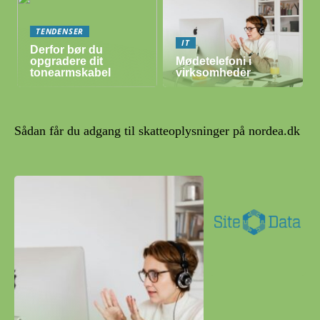
TENDENSER
IT
Derfor bør du
opgradere dit
Mødetelefoni i
tonearmskabel
virksomheder
Sådan får du adgang til skatteoplysninger på nordea.dk