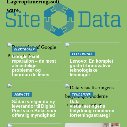
Lageroptimeringssoft
ware
ELEKTRONIK
ELEKTRONIK
Google Pixel
reparation – de mest
Lenovo: En komplet
almindelige
guide til innovative
problemer og
teknologiske
hvordan de løses
løsninger
SERVICES
TENDENSER
Sådan vælger du ny
Data
leverandør til Digital
visualiseringens
Post via e-Boks som
betydning i moderne
offentlig myndighed
forretningsstrategi