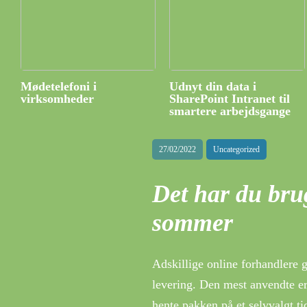
Mødetelefoni i
Udnyt din data i
virksomheder
SharePoint Intranet til
smartere arbejdsgange
27/02/2022
Uncategorized
Det har du brug
sommer
Adskillige online forhandlere g
levering. Den mest anvendte er
hente pakken på et selvvalgt t