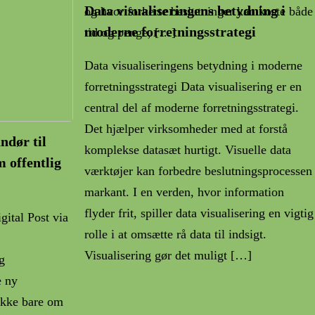
Data visualiseringens betydning i
og hvor forkerte beslutninger kan koste både
moderne forretningsstrategi
tid og penge, […]
Data visualiseringens betydning i moderne
forretningsstrategi Data visualisering er en
central del af moderne forretningsstrategi.
Det hjælper virksomheder med at forstå
ndør til
komplekse datasæt hurtigt. Visuelle data
m offentlig
værktøjer kan forbedre beslutningsprocessen
markant. I en verden, hvor information
flyder frit, spiller data visualisering en vigtig
ital Post via
rolle i at omsætte rå data til indsigt.
Visualisering gør det muligt […]
g
e ny
 ikke bare om