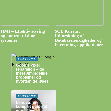
HMI – Effektiv styring
SQL Kursus:
og kontrol til dine
Udforskning af
systemer
Databasefærdigheder og
Forretningsapplikationer
ELEKTRONIK
Google Pixel
reparation – de
mest almindelige
problemer og
hvordan de løses
ELEKTRONIK
Lenovo: En
komplet guide til
innovative