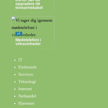
opgradere dit
tonearmskabel
s
IT
Mødetelefoni i
virksomheder
IT
Elektronik
Services
Teknologi
Internet
Nethandel
Hjemmet