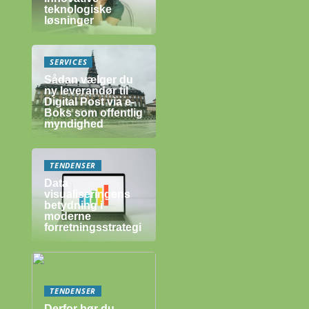
teknologiske
løsninger
SERVICES
Sådan vælger du
ny leverandør til
Digital Post via e-
Boks som offentlig
myndighed
TENDENSER
Data
visualiseringens
betydning i
moderne
forretningsstrategi
TENDENSER
Derfor bør du