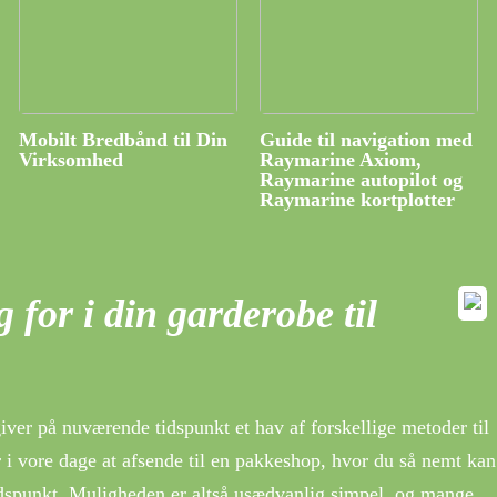
Mobilt Bredbånd til Din
Guide til navigation med
Virksomhed
Raymarine Axiom,
Raymarine autopilot og
Raymarine kortplotter
 for i din garderobe til
iver på nuværende tidspunkt et hav af forskellige metoder til
 i vore dage at afsende til en pakkeshop, hvor du så nemt kan
idspunkt. Muligheden er altså usædvanlig simpel, og mange