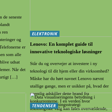
m de seneste
blandt
n ren
ELEKTRONIK
ateringer og
Lenovo: En komplet guide til
Telefonerne er
innovative teknologiske løsninger
men som alle
blive udsat
Står du og overvejer at investere i ny
blemer. Når det
teknologi til dit hjem eller din virksomhed?
hurtigt […]
Måske har du hørt navnet Lenovo nævnt
utallige gange, men er usikker på, hvad der
egentlig adskiller dette brand fra
konkurrenterne. I en verden hvor
TENDENSER
teknologiske valg kan føles overvældende,