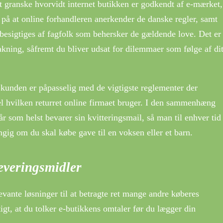
 granske hvorvidt internet butikken er godkendt af e-mærket,
 på at online forhandleren anerkender de danske regler, samt
 besigtiges af fagfolk som behersker de gældende love. Det er
akning, såfremt du bliver udsat for dilemmaer som følge af di
t kunden er påpasselig med de vigtigste reglementer der
el hvilken returret online firmaet bruger. I den sammenhæng
når som helst bevarer sin kvitteringsmail, så man til enhver tid
gig om du skal købe gave til en voksen eller et barn.
leveringsmidler
evante løsninger til at betragte ret mange andre køberes
tigt, at du tolker e-butikkens omtaler før du lægger din