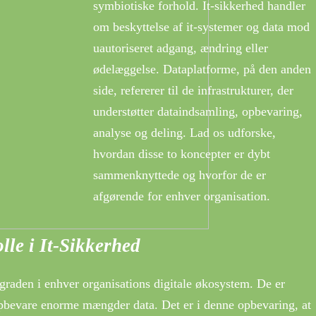
symbiotiske forhold. It-sikkerhed handler
om beskyttelse af it-systemer og data mod
uautoriseret adgang, ændring eller
ødelæggelse. Dataplatforme, på den anden
side, refererer til de infrastrukturer, der
understøtter dataindsamling, opbevaring,
analyse og deling. Lad os udforske,
hvordan disse to koncepter er dybt
sammenknyttede og hvorfor de er
afgørende for enhver organisation.
le i It-Sikkerhed
raden i enhver organisations digitale økosystem. De er
opbevare enorme mængder data. Det er i denne opbevaring, at