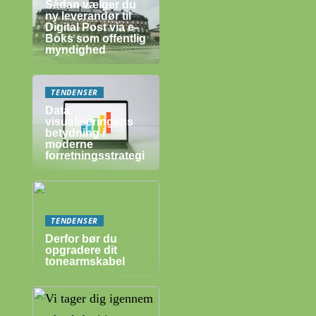
Sådan vælger du
ny leverandør til
Digital Post via e-
Boks som offentlig
myndighed
TENDENSER
Data
visualiseringens
betydning i
moderne
forretningsstrategi
TENDENSER
Derfor bør du
opgradere dit
tonearmskabel