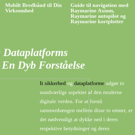
Mobilt Bredbånd til Din
Guide til navigation med
Virksomhed
Raymarine Axiom,
Raymarine autopilot og
Raymarine kortplotter
g Dataplatforms
En Dyb Forståelse
It sikkerhed
og
dataplatforme
udgør to
uundværlige aspekter af den moderne
digitale verden. For at forstå
sammenhængen mellem disse to emner, er
det nødvendigt at dykke ned i deres
respektive betydninger og deres