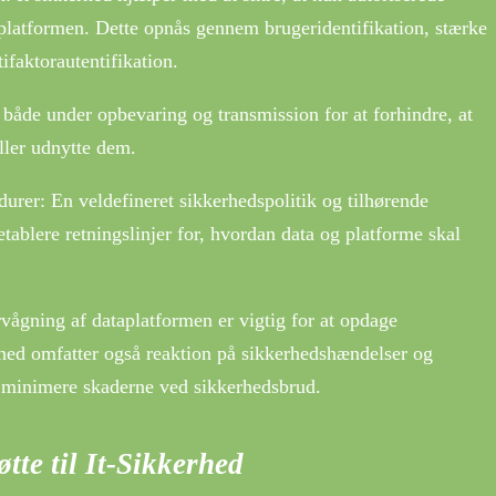
 platformen. Dette opnås gennem brugeridentifikation, stærke
faktorautentifikation.
 både under opbevaring og transmission for at forhindre, at
ller udnytte dem.
durer: En veldefineret sikkerhedspolitik og tilhørende
etablere retningslinjer for, hvordan data og platforme skal
ågning af dataplatformen er vigtig for at opdage
erhed omfatter også reaktion på sikkerhedshændelser og
t minimere skaderne ved sikkerhedsbrud.
tte til It-Sikkerhed