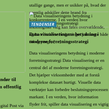
utallige gange, men er usikker på, hvad der
egentlig adskiller dette brand fra
konkurrenterne. I en verden hvor
TENDENSER
teknologiske valg kan føles overvældende,
Data visualiseringens betydning i
og hvor forkerte beslutninger kan koste både
moderne forretningsstrategi
tid og penge, […]
Data visualiseringens betydning i moderne
forretningsstrategi Data visualisering er en
central del af moderne forretningsstrategi.
Det hjælper virksomheder med at forstå
ndør til
komplekse datasæt hurtigt. Visuelle data
m offentlig
værktøjer kan forbedre beslutningsprocessen
markant. I en verden, hvor information
flyder frit, spiller data visualisering en vigtig
ital Post via