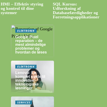
HMI – Effektiv styring
SQL Kursus:
og kontrol til dine
Udforskning af
systemer
Databasefærdigheder og
Forretningsapplikationer
ELEKTRONIK
Google Pixel
reparation – de
mest almindelige
problemer og
hvordan de løses
ELEKTRONIK
Lenovo: En
komplet guide til
innovative
teknologiske
løsninger
SERVICES