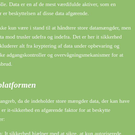
rolle. Data er en af de mest værdifulde aktiver, som en
r er beskyttelsen af disse data afgørende.
ikke kun være i stand til at håndtere store datamængder, men
ta mod trusler udefra og indefra. Det er her it sikkerhed
kluderer alt fra kryptering af data under opbevaring og
tærke adgangskontroller og overvågningsmekanismer for at
sbrud.
aplatformen
rangreb, da de indeholder store mængder data, der kan have
 er it-sikkerhed en afgørende faktor for at beskytte
er:
n: It sikkerhed hjælper med at sikre, at kun autoriserede