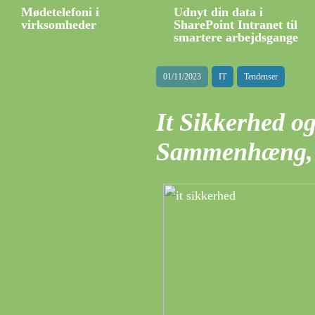
Mødetelefoni i
Udnyt din data i
virksomheder
SharePoint Intranet til
smartere arbejdsgange
01/11/2023
IT
Tendenser
It Sikkerhed o
Sammenhæng, 